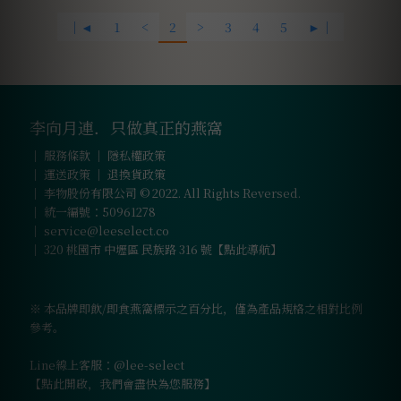
乾燕盞依舊是優先選擇
燕，且素食者也是可以食用的。假如有其他問題，都歡迎
｜◄
1
<
2
>
3
4
5
►｜
留言給我們唷！
好處
喜歡這篇文章可以收藏起來，或是分享給你們的親朋好友
乾燕窩的好處是自己燉煮，可以自己掌握燕窩的營養成
哦！
分，發泡的時間長短。想要額外的配料都可以自行加入，
像是水梨、木瓜，都是民眾燉煮燕窩時喜好一起燉煮，調
味、增加口感的好選擇。
李向月連．只做真正的燕窩
壞處
｜
服務條款
｜
隱私權政策
雖然自己熬煮乾燕窩可以自己調整口味，但燉煮乾燕窩需
｜
運送政策
｜
退換貨政策
要經過發泡、挑毛、燉煮的過程，過程中也要花時間照
｜ 李物股份有限公司 © 2022. All Rights Reversed.
看，燉煮一次燕窩需要數個小時，相當耗費時間。對現代
｜ 統一編號：50961278
忙碌的上班族來說相當不便。而由於燉煮燕窩很耗時間，
｜
service@leeselect.co
通常會一次燉煮稍多份量，分成多次食用，而每次需要保
｜
320 桃園市 中壢區 民族路 316 號【點此導航】
存的燕窩份數也必須費心存放，保持新鮮。
保存期限
乾燕窩一般來說可以保存約三年。但燕窩本身即是蛋白
※ 本品牌即飲/即食燕窩標示之百分比，僅為產品規格之相對比例
質，必須盡可能存放在乾燥、能阻隔空氣的保存環境，才
參考。
能確保乾燕窩不變質而損壞。
風險
Line線上客服：@lee-select
選購乾燕窩需要注意避免買到作假的燕窩，由於燕窩價格
【點此開啟，我們會盡快為您服務】
昂貴，正規處理燕窩的手續繁複，少數不肖商人為賺取高