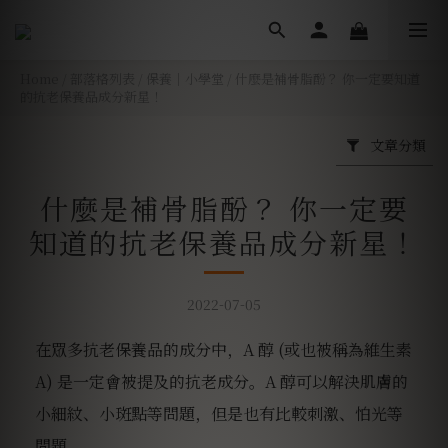
Home
/
部落格列表
/
保養｜小學堂
/
什麼是補骨脂酚？ 你一定要知道
的抗老保養品成分新星！
文章分類
什麼是補骨脂酚？ 你一定要
知道的抗老保養品成分新星！
2022-07-05
在眾多抗老保養品的成分中，A 醇 (或也被稱為維生素
A) 是一定會被提及的抗老成分。A 醇可以解決肌膚的
小細紋、小斑點等問題，但是也有比較刺激、怕光等
問題。