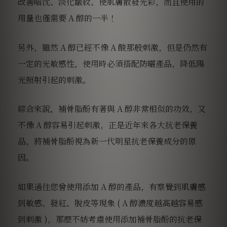
改善暗沈、淡化皺紋、使肌膚散發光彩，而且使用的
用量也僅需要 A 醇的一半！
另外，雖然 A 醇已經不像 A 酸那般刺激，但是仍然有
一定的光敏感性，使用時必須搭配防曬產品，降低陽
光照射引起的刺激。
綜合來說，
補骨脂酚有著與 A 醇非常相似的功效，又
不像 A 醇容易引起刺激
，正是近年來各大抗老保養
品，將補骨脂酚視為新一代明星抗老保養成分的原
因。
如果過往您曾使用添加 A 醇的產品，有察覺到肌膚感
到敏感、發紅、脫皮等現象 ( A 醇濃度越高越容易感
到刺激 )，那麼不妨考慮使用添加補骨脂酚的抗老保