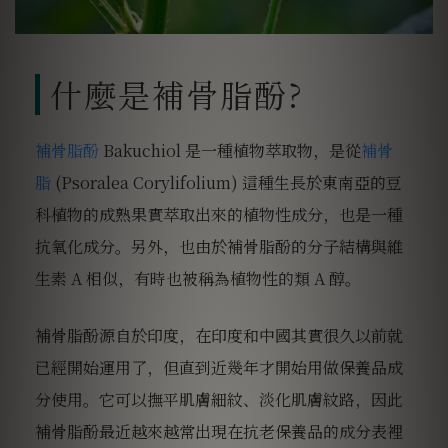
什麼是補骨脂酚?
補骨脂酚
Bakuchiol 是一種植物萃取物
，是從
補骨
脂
(Psoralea Corylifolium) 這種生長於東南亞的豆
科植物的成熟果實萃取出來的植物性成分，也是一種
抗氧化成分。另外，也由於補骨脂酚的分子結構與維
生素 A 相似，有時也被稱為植物性的類 A 醇。
補骨脂酚源自於印度，在印度和中國其實很久以前就
已經開始運用了，但直到近幾年才開始用做保養品成
分使用。它可以撫平肌膚細紋、淡化肌膚紋路，因此
補骨脂酚最近越來越常出現在抗老保養品的成分表裡