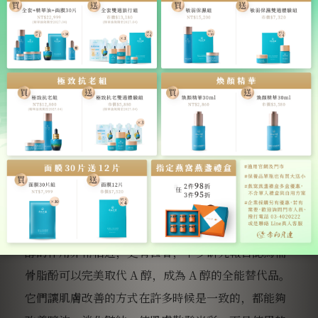
式保養品中。
A 醇與 A 酸類似，都能幫助改善許多肌膚問題，但是
刺激性就比 A 酸低上許多，因此被
允許添加至保養品
中，是許多抗老保養品都會選擇添加的保養成分。
補骨脂酚 vs A 醇
討論到這邊，相信各位都一定有察覺，補骨脂酚與 A
醇的作用非常相近，更有甚者，
不少研究報告認為補
骨脂酚可以完美取代 A 醇
，成為 A 醇的全能替代品。
它們讓肌膚改善的方式在許多時候是一致的，都能夠