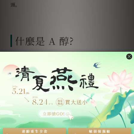
頭。
什麼是 A 醇?
A 醇又被稱為
視黃醇
，是維生素 A 的一種形式。但我
們討論 A 醇之前，需要先提及著名的 A 酸。
A 酸
也是維生素 A 的一種形式，可以幫助角質正常代
謝、撫平肌膚細紋、使肌膚光滑等功用，因此許多臉
上痘痘較嚴重的患者，常會用 A 酸來治療。然而，由
於 A 酸的效用較強、同時也有光敏感性，使得
A 酸在
台灣被列為醫師處方用藥
，必須由醫師評估後才能開
立處方給患者。一般保養品業者都不得添加 A 酸於各