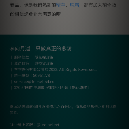
養品，像是我們熱銷的
精華
、
晚霜
，都有加入補骨脂
酚相信您會非常滿意的唷！
李向月連．只做真正的燕窩
｜
服務條款
｜
隱私權政策
｜
運送政策
｜
退換貨政策
｜ 李物股份有限公司 © 2022. All Rights Reversed.
｜ 統一編號：50961278
｜
service@leeselect.co
｜
320 桃園市 中壢區 民族路 316 號【點此導航】
※ 本品牌即飲/即食燕窩標示之百分比，僅為產品規格之相對比例
參考。
Line線上客服：@lee-select