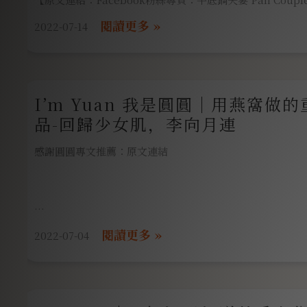
【原文連結：instergram：平底鍋夫妻 𝕻𝖆𝖓 𝕮𝖔𝖚𝖕𝖑𝖊】
2022-07-14
🌛李向月連-逆齡重生系列 | 用燕窩做的保養品
🧴保養品/Skincare Products
I’m Yuan 我是圓圓｜用燕窩做
如果要推薦一款有誠意的保養品系列孝敬您最親愛的母親或
品-回歸少女肌，李向月連
『李向月連』絕對是我們的首選❤️
感謝圓圓專文推薦：原文連結
發跡於桃園的李
2022-07-04
收到時，這包裝太精美太搞剛了吧!!! 很多說明~
這組保養品，我大推!!!!!!! 終於把我產後鬆垮又乾扁扁的臉拯