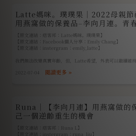
保養品，上網認真看了品牌資訊，李向月連以高品質燕窩起
Latte媽咪。璞璞果｜2022母親
每個步驟皆親自把關，以全天然為最高原則，用高品質燕窩
品，而且在桃園中壢區有門市，並提供燕窩下午茶，有興趣
用燕窩做的保養品–李向月連。青
看品牌介紹。
＆晚霜，逆齡重生「必備組」。最
【原文連結：痞客邦：Latte媽咪。璞璞果】
今天的主角是「逆齡重生燕窩精華」保養品全系列，來跟大
品，讓妳慢慢見證妳的美麗！
【原文連結：Facebook個人分享：Emily Chang】
品使用感受。
【原文連結：instergram：emily_latte】
這次體驗逆齡重生燕
我們無法改變真實年齡，但，Latte希望，外表可以繼續維
春美好的那段歲月。來自印尼高品質頂級燕窩，比一般市售
2022-07-04
撫紋效果。李向月連的獨家配方–燕窩胜肽！趁著母親節檔
媽咪！！Latte要來推推李向月連超熱賣前三項產品！可說
李向月連以高品質燕窩起家，在桃園中壢還有輕奢華的燕窩
Runa｜【李向月連】用燕窩做的
李向月連–逆齡重生「必
己一個逆齡重生的機會
【原文連結：痞客邦：Runa L】
【原文連結：instergram：runa_liu】