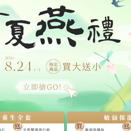
以說三次）
而逐漸老化的肌膚。
重生系列(精
？！
物推薦》