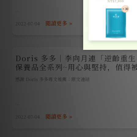
這時候做好肌膚保養就是一件很重要的事
2022-07-04
隨著年齡增長，膠原蛋白漸漸流失，肌膚彈性不在，開始出
許多人會選擇到醫美，效果快速、顯著，然而在日常飲食中
為什麼李向月連的燕窩保養品是我最愛用的保養品呢
充膠原蛋白，其中以燕窩最為人所知，堪稱養顏美容聖品。
Doris 多多｜李向月連「逆齡重
養品，將滿滿的營養成分注入瓶瓶罐罐中，拖住時光腳步，
創辦人嚴格挑選天然純淨的燕窩產地 堅持高規格製造
每個女人，停留在最美麗的時刻。
保養品全系列~用心與堅持，值得被
感謝 Doris 多多專文推薦：原文連結
2022-07-04
多多有吃過燕窩，但是卻沒有聽過用燕窩
製成的保養品，最近很開心試用到一組李向月連「逆齡重生