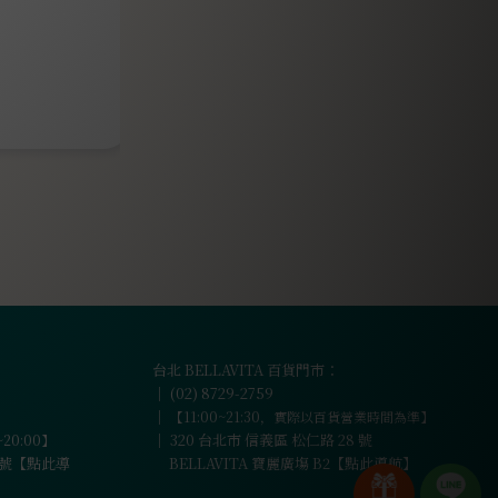
台北 BELLAVITA 百貨門市：
｜
(02) 8729-2759
｜
【11:00~21:30，實際以百貨營業時間為準】
｜
320 台北市 信義區 松仁路 28 號
~20:00】
6 號【點此導
BELLAVITA 寶麗廣塲 B2【點此導航】