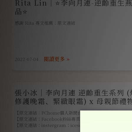
Rita Lin｜⭐️李向月連-逆齡重
品⭐️
感謝 Rita 專文推薦：原文連結
當初收到用了2-3天，真的好無感！一直想說這個很貴，但哪
大概用了快2週，某天仔細端詳自己的臉，咦? 原本鬆垮黯
2022-07-04
多，而且摸一摸好Q、彈、滑、嫩!感覺沒有那麼疲憊了!
現在，除了外在環境因素、和作息不正常，
都會讓日常保養打折扣，如再不注重保養，還會老的比同年齡
張小冰｜李向月連 逆齡重生系列 
臉是女人的第二生命，
變美時，自信將油然而生的散發出來，
修護晚霜、緊緻眼霜) x 母親節禮物
所以每天要抽出保養的片刻，來療癒一下自己，
今天來開箱一整組萬元保養品~
然後我隔天丟了陷阱題給男子，
【原文連結：PChome個人新聞台：小冰的生活．旅行愛分
登登登~
【原文連結：Facebook粉絲專頁：小冰的生活．旅行愛分
⭐️李向月連⭐️
圓：你有沒有覺得我最近哪裡不一樣? (看)
【原文連結：instergram：iceschang】
堅持提供最純淨的燕窩，
男子：恩….我覺得你最近臉好