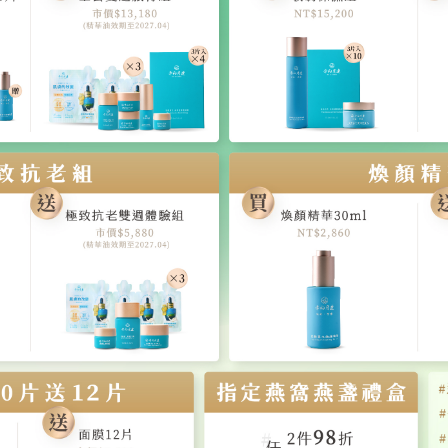
奢華燕窩保養
ift-box/
使用心得
系列回家用
老祖宗的智慧
態還是很好
旅