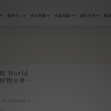
會員中心
常見問題
燕窩知識+
關於我們
聯
rld
太太好物分享李
鎖住永恆悸
orld Foodie X
e】