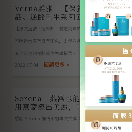
然而今天要介紹的“李向月連”除了吃
Verna雅雅｜【保養】李向月連 
https://blog.leeselect.co/product-category/bird-nest-g
品。逆齡重生系列回購N次的鐵粉
【原文連結：痞客邦：愛吃美食的verna雅雅】
還有保養耶！！！～
不曉得大家有沒有印象，去年六月左右，我有體驗過
官網購買連結：https
李向月連的逆齡重生煥顏精華
2022-07-04
用過真的是就再也回不去，甯媽咪直接買一整組的逆齡重生
Serena｜燕窩也能做成保養品？
回想起從前的少女時光，不管多晚睡甚至懶得保養，肌膚狀
用燕窩擦出美麗，開啟倒轉時光之
但是現在就無法這樣揮霍了(笑)
感謝 Serena 懶惰小姐專文推薦：原文連結
身為媽咪每天都有做不完的事，沒睡好更是家常便飯