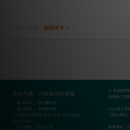
我已經有好一陣子，大概超過半年都沒有使用保養品，因為
2022-06-29
養品後造成皮膚大過敏
接下來擦什麼都不行，最後只好求助皮膚科，肌膚在用藥穩
保養品。
但是，先別說年過３０，就是接連生了兩個孩子，皮膚的膠
失
雖然我天生baby face還算吃香，但其實細紋完全能看出妳
不保養，還真的不行啊。
※ 本品牌即
李向月連．只做真正的燕窩
品規格之相
第一次認識李向月連是因為她們在桃園有間燕窩專門的
｜
服務條款
｜
隱私權政策
｜
運送政策
｜
退換貨政策
Line線上客服
｜ 李物股份有限公司 © 2022. All Rights
【點此開啟
Reversed.
｜ 統一編號：50961278
客服專線：080