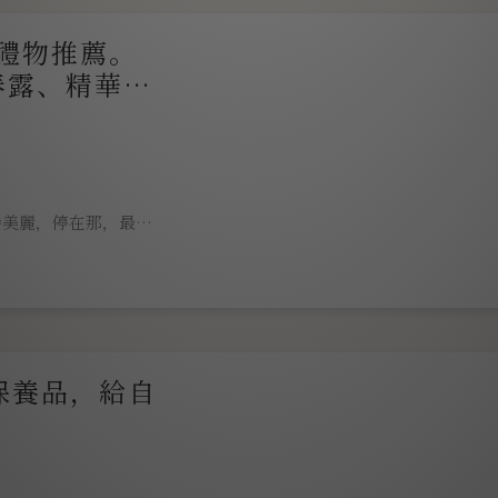
家，堅持從產地到成品
節禮物推薦。
打造出天然的抗老產
的朋友可以點官網連結
春露、精華液
強逆齡聖
家分享我的開箱文及產
持美麗，停在那，最青
抗老產品高三倍的緊緻
期優惠，愛自己、也愛
是逆齡入門必備組！！
下午茶可以享用。
保養品，給自