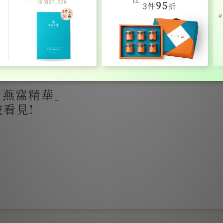
現鬆垮、下垂的現象，
，也有許多食品能夠補
而現在燕窩也能做成保
生 燕窩精華」
開啟倒轉時光之旅，讓
看見!
燕窩精華」全系列抗老