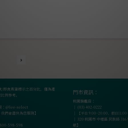
有次使用了不適合的保
定之後，也就沒有再擦
原蛋白跟營養整個大流
的年紀。
飲/即食燕窩標示之百分比，僅為產
門市資訊：
對比例參考。
桃園旗艦店：
：@lee-select
｜
(03) 402-0222
，我們會盡快為您服務】
｜
【平日 9:00~20:00、假日11:00
｜
320 桃園市 中壢區 民族路 31
0-598-598
航】