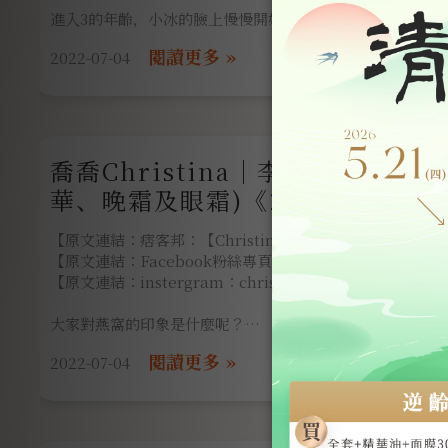
逆齡重生燕窩抗老保養品全系列一組
進入3的年齡，小冰的臉上慢慢開始有了歲月的烙印，
燕窩本身兼具健康與養顏美容~
2022-07-04
缺水的乾躁，表情的紋路，下垂的蘋果肌，
保養的重點，特別著重在逆齡、逆齡、逆齡！！（很重要所
保養品一套一套的換，我們訴求的不就是對抗因年齡的增長
禮盒式的設計，讓送禮更為體面。
喬喬Christina｜李向月連逆齡
適逢母親節即將來臨，送給媽媽的禮物大家是否都挑好了呢
華、晚霜及眼霜)《2022母親節禮
如果還不知道該送什麼…李向月連 逆齡重生系列推薦給正在
逆齡重
【原文連結：痞客邦：【Christina 喬 ‧ 設計】】
【原文連結：Facebook粉絲專頁：Christina 喬 ‧ 設計】
【原文連結：instergram：christinadesignc】
大家對燕窩的印象是什麼呢？
2022-07-04
喬喬對燕窩的印象
只有吃ＸＤＤＤＤＤＤＤＤ