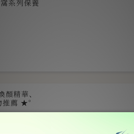
生燕窩系列保養
裡好用?
淡的臉，好像變亮很
的人還快呀！驚訝😲
(煥顏精華、
推薦 ★°
享】
享】