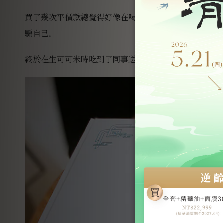
買了幾次平價款總覺得好像在喝糖水，送禮尷尬自用也
騙自己。
終於在生可可米時吃到了同事送的高檔燕窩禮盒，當時