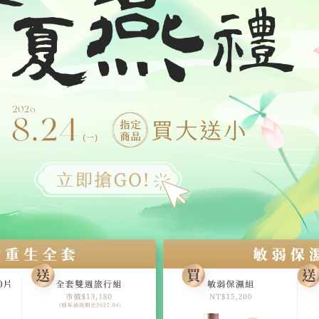
不喜歡，百貨廣告品牌又買不下手，廣告費都算在其中了吧，只
驚覺原來好的燕窩吃起來是這樣子啊～完全不是平價糖水燕窩可