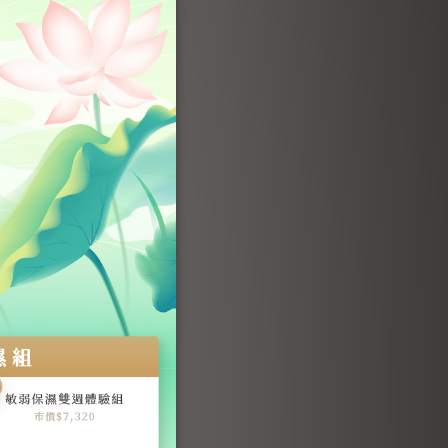
能吃吃白木耳騙
以比擬。