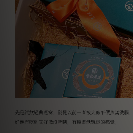
先是試飲經典燕窩，發覺以前一直被大廠平價燕窩洗腦
好像有吃到又好像沒吃到，有種虛無飄渺的感覺。