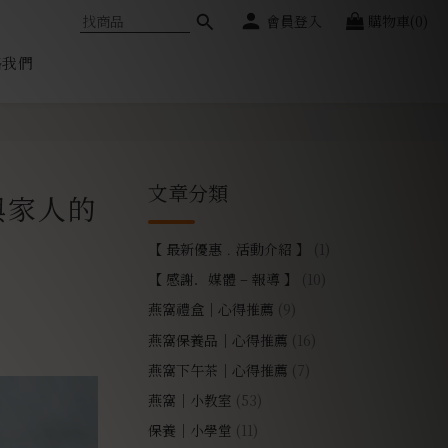
會員登入
購物車(0)
絡我們
文章分類
與家人的
【 最新優惠﹒活動介紹 】
(1)
【 感謝．媒體 – 報導 】
(10)
燕窩禮盒｜心得推薦
(9)
燕窩保養品｜心得推薦
(16)
燕窩下午茶｜心得推薦
(7)
燕窩｜小教室
(53)
保養｜小學堂
(11)