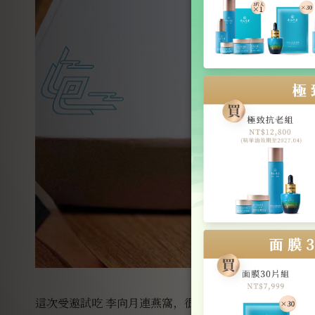
這次受邀試吃 李向月連燕窩，很是期待。