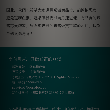
因此，我們也希望大家選購燕窩商品時，能謹慎思考，
避免選購血燕。選購像我們李向月連這樣，有品質的燕
窩專賣店家，能為您購買的燕窩做更完整的說明，以免
花錢又傷身唷！
李向月連．只做真正的燕窩
｜
服務條款
｜
隱私權政策
｜
運送政策
｜
退換貨政策
｜ 李物股份有限公司 © 2022. All Rights Reversed.
｜ 統一編號：50961278
｜
service@leeselect.co
｜
320 桃園市 中壢區 民族路 316 號【點此導航】
※ 本品牌即飲/即食燕窩標示之百分比，僅為產品規格之相對比例