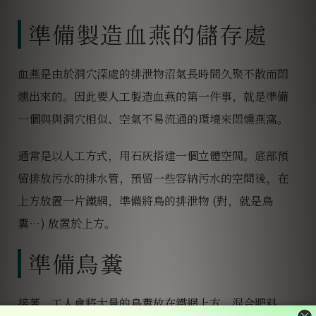
準備製造血燕的儲存處
血燕是由於洞穴深處的排泄物沼氣長時間久聚不散而悶
燻出來的。因此要人工製造血燕的第一件事，就是準備
一個與與洞穴相似、空氣不易流通的環境來悶燻燕窩。
通常是以人工方式，用石灰搭建一個立體空間。底部預
留排放污水的排水管，預留一些容納污水的空間後，在
上方放置一片鐵網，準備將鳥的排泄物 (對，就是鳥
糞⋯) 放置於上方。
準備鳥糞
接著，工人會將大量的鳥糞放在鐵網上方，混合肥料、