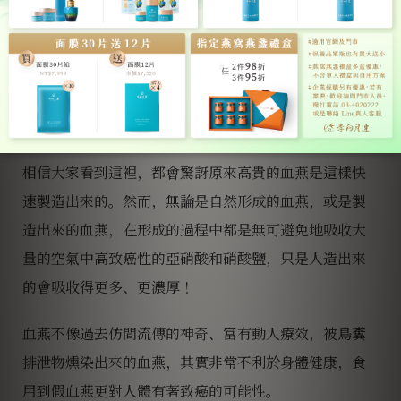
置，將空間密閉。很快的，過個 4、5 天，燕盞就會被發
酵後的鳥糞燻得整盞通紅，也就是您在市場上那紅得不
可思議的血燕窩 (血燕) 了。
避免食用血燕
相信大家看到這裡，都會驚訝原來高貴的血燕是這樣快
速製造出來的。然而，無論是自然形成的血燕，或是製
造出來的血燕，在形成的過程中都是無可避免地吸收大
量的空氣中高致癌性的亞硝酸和硝酸鹽，只是人造出來
的會吸收得更多、更濃厚！
血燕不像過去仿間流傳的神奇、富有動人療效，被鳥糞
排泄物燻染出來的血燕，其實非常不利於身體健康，食
用到假血燕更對人體有著致癌的可能性。