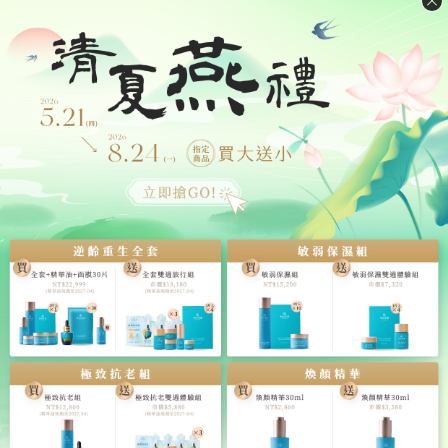
蘇打粉、水分一起攪拌，讓內部的空氣保持悶熱、潮
濕，讓後續的發酵過程更快一些。
讓鳥糞發酵
鳥糞在內部發酵後，排出的污水會從下方的排水管排
出。工人們會讓鳥糞再經過一段曬乾的過程，並反覆翻
動，讓鳥糞均勻曝曬均勻，保持鳥糞有些微濕潤。之後
鳥糞顏色會略微偏紅。
開始燻染燕窩
最後的步驟就是正式的燻染燕窩了。工人們會在鳥糞上
方再放置一層隔板，將燕盞 (售價可以拉高) 置於上方，
用塑膠袋包裝、外層再裹一層布。將燕窩、鳥糞一起靜