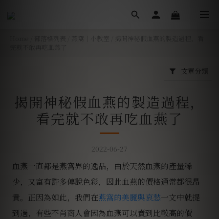
Home
/
部落格列表
/
燕窩｜小教室
/
揭開神秘假血燕的製造過程，看
完就不敢再吃血燕了
文章分類
揭開神秘假血燕的製造過程，
看完就不敢再吃血燕了
2022-06-27
血燕一直都是燕窩界的逸品，由於天然血燕的產量稀
少，又富有許多傳說色彩，因此血燕的價格通常都很昂
貴。正因為如此，我們在
燕窩的美麗與哀愁
一文中就提
到過，有些不肖商人會因為血燕可以賣到比較高的價