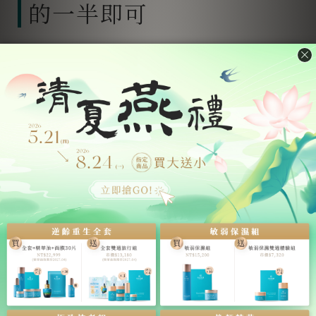
的一半即可
醫師建議
成人長期食用燕窩，每日 3 – 5 克即可
；但嬰兒
食用的份量只要成人的一半，
一次 2 克
即可。
與成人相同，要保持定期食用，建議
一週吃 2 次
即可，
慢慢地隨著小寶貝的長大再慢慢增加份量。
務必確認嬰兒對蛋白質不
會過敏
真正的燕窩含有大量的蛋白質，雖然對蛋白質過敏的人
較少，但是初次給嬰兒吃燕窩時，務必要先
少量餵食，
並且多觀察個幾天
，注意小寶貝是不是有過敏的現象。