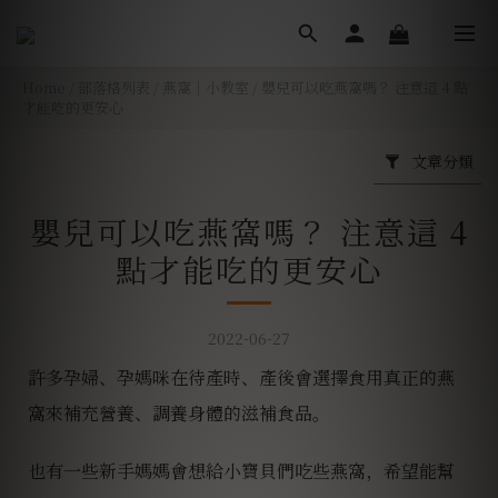
Home
/
部落格列表
/
燕窩｜小教室
/
嬰兒可以吃燕窩嗎？ 注意這 4 點
才能吃的更安心
文章分類
嬰兒可以吃燕窩嗎？ 注意這 4
點才能吃的更安心
2022-06-27
許多孕婦、孕媽咪在待產時、產後會選擇食用真正的燕
窩來補充營養、調養身體的滋補食品。
也有一些新手媽媽會想給小寶貝們吃些燕窩，希望能幫