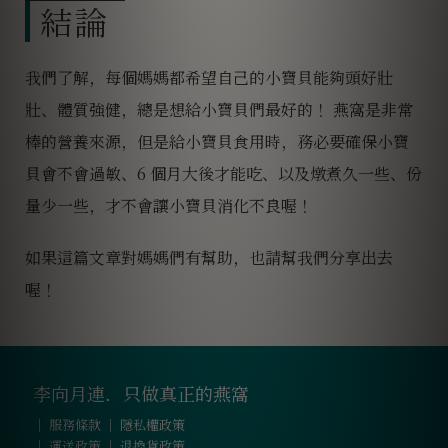
結論
我們了解，每個媽媽都希望自己的小寶貝能夠頭好壯
壯、體質強健，總是想給小寶貝們最好的！ 燕窩是非常
棒的營養來源，但是給小寶貝食用時，
務必要確保小寶
貝會不會過敏、6 個月大後才能吃、以及燉煮久一些、份
量少一些，才不會讓小寶貝消化不良喔
！
如果這篇文章對媽媽們有幫助，也請幫我們分享出去
喔！
李向月連．只做真正的燕窩
｜
服務條款
｜
隱私權政策
｜
運送政策
｜
退換貨政策