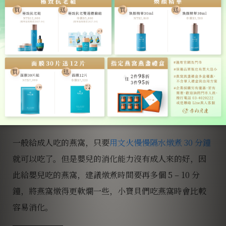
如果小寶貝有出現皮膚起紅疹、嘔吐、腹瀉⋯⋯等症
狀，那就有可能嬰兒對蛋白質過敏！
建議先暫停食用燕窩，與醫師諮詢，確認小寶貝的體質
可以食用燕窩再繼續餵食唷！
給嬰兒吃的燕窩，燉煮的
時間要拉得更長一些
一般給成人吃的燕窩，只要
用文火慢慢隔水燉煮 30 分鐘
就可以吃了。但是嬰兒的消化能力沒有成人來的好，因
此給嬰兒吃的燕窩，建議燉煮時間要再多個 5 – 10 分
鐘，
將燕窩燉得更軟爛一些
，小寶貝們吃燕窩時會比較
容易消化。