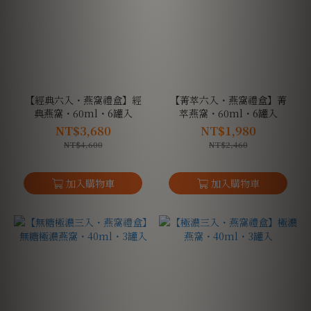
【經典六入・燕窩禮盒】經
【菁萃六入・燕窩禮盒】菁
典燕窩・60ml・6罐入
萃燕窩・60ml・6罐入
NT$3,680
NT$1,980
NT$4,600
NT$2,460