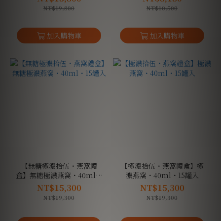
NT$19,800
NT$10,500
【無糖極濃拾伍・燕窩禮
【極濃拾伍・燕窩禮盒】極
盒】無糖極濃燕窩・40ml・
濃燕窩・40ml・15罐入
15罐入
NT$15,300
NT$15,300
NT$19,300
NT$19,300