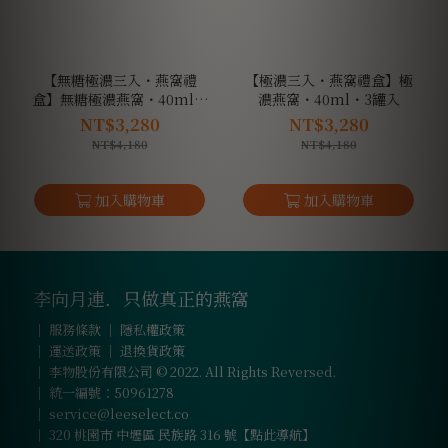
【無糖極濃三入・燕窩禮
【極濃三入・燕窩禮盒】極
盒】無糖極濃燕窩・40ml・
濃燕窩・40ml・3罐入
3罐入
NT$3,280
NT$3,280
NT$4,180
NT$4,180
李向月連．只做真正的燕窩
｜
服務條款
｜
隱私權政策
｜
運送政策
｜
退換貨政策
｜ 李物股份有限公司 © 2022. All Rights Reversed.
｜ 統一編號：50961278
｜
service@leeselect.co
｜
320 桃園市 中壢區 民族路 316 號【點此導航】