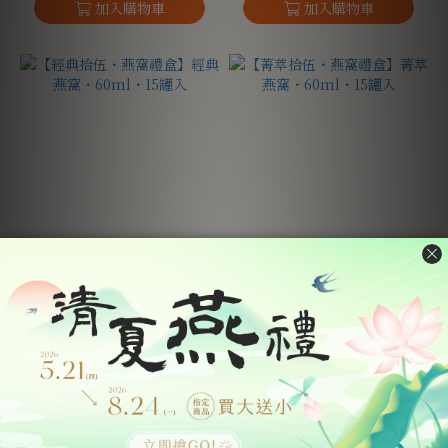
【經典拾伍・燕窩禮盒】經
【菁萃拾伍・燕窩禮盒】菁
典燕窩・60ml・15罐入
萃燕窩・60ml・15罐入
NT$8,280
NT$4,380
NT$10,300
NT$5,450