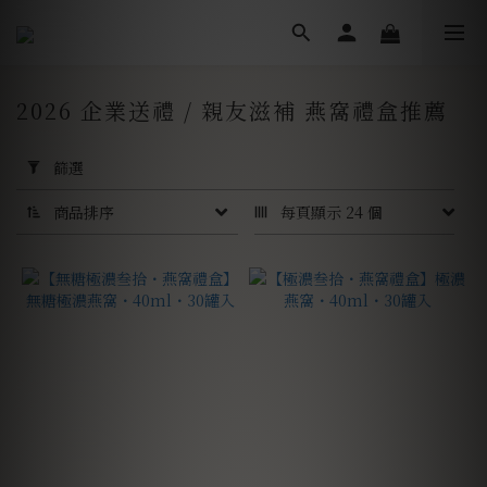
2026 企業送禮 / 親友滋補 燕窩禮盒推薦
套
用
篩選
篩
選
商品排序
每頁顯示 24 個
(0/20)
價格
(NT$)
~