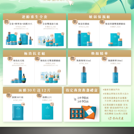
【無糖極濃六入・燕窩禮
【極濃六入・燕窩禮盒】極
盒】無糖極濃燕窩・40ml・
濃燕窩・40ml・6罐入
6罐入
NT$6,380
NT$6,380
NT$8,000
NT$8,000