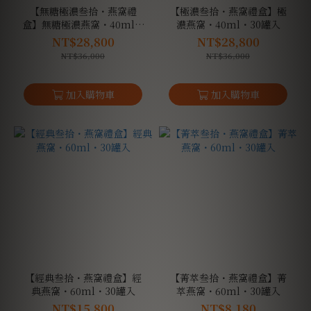
【無糖極濃叁拾・燕窩禮
【極濃叁拾・燕窩禮盒】極
盒】無糖極濃燕窩・40ml・
濃燕窩・40ml・30罐入
30罐入
NT$28,800
NT$28,800
NT$36,000
NT$36,000
【經典叁拾・燕窩禮盒】經
【菁萃叁拾・燕窩禮盒】菁
典燕窩・60ml・30罐入
萃燕窩・60ml・30罐入
NT$15,800
NT$8,180