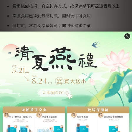
獨家滅菌技術、真空封存方式，故保存期限可達18個月以上
空腹食用已達到最高功效，開封後即可食用
開封前，常溫及冷藏皆可；開封後建議冷藏
建議當次完食，冷藏後風味更佳
產地、產品責任險、與成分標示【點擊展開】
燕窩產地：印尼；加工產地：台灣
本商品已向〈泰安產物保險股份有限公司〉投保5000萬產品責
任險
主要成分：燕窩、純水、紅冰糖，每瓶以 2.5g 乾燕盞泡發燉
煮而成
每一份量60毫升，以下為每100毫升營養含量：熱量27.3大
卡、蛋白質0.9公克、脂肪0.9公克、飽和脂肪9公克、反式脂肪
0公克、碳水化合物3.9公克、糖2.5公克、鈉20毫克