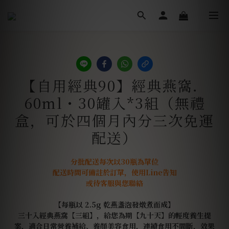
【自用經典90】經典燕窩．
60ml・30罐入*3組（無禮
盒，可於四個月內分三次免運
配送）
分批配送每次以30瓶為單位
配送時間可備註於訂單，使用Line告知
或待客服與您聯絡
【每瓶以 2.5g 乾燕盞泡發燉煮而成】
三十入經典燕窩【三組】，給您為期【九十天】的輕度養生提
案，適合日常營養補給、養顏美容食用，連續食用不間斷，效果