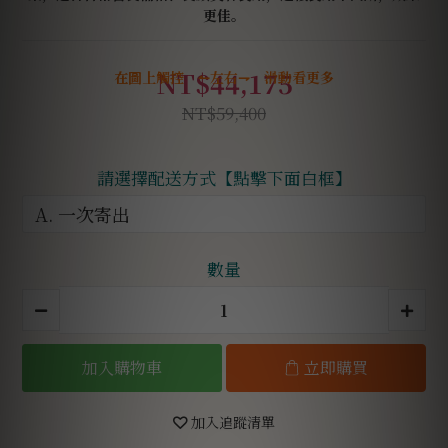
更佳。
NT$44,175
在圖上觸控 ↼左右⇁ 滑動看更多
NT$59,400
請選擇配送方式【點擊下面白框】
數量
加入購物車
立即購買
加入追蹤清單