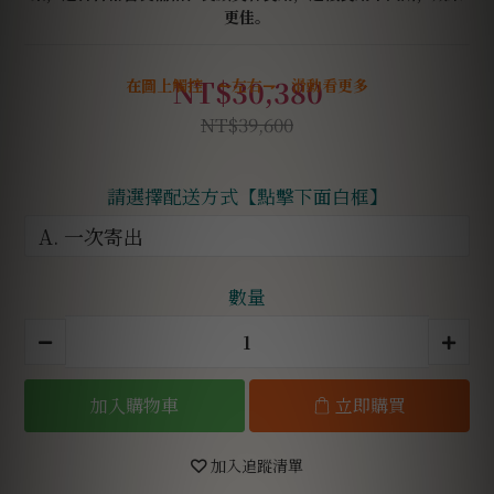
更佳。
NT$30,380
在圖上觸控 ↼左右⇁ 滑動看更多
NT$39,600
請選擇配送方式【點擊下面白框】
數量
加入購物車
立即購買
加入追蹤清單