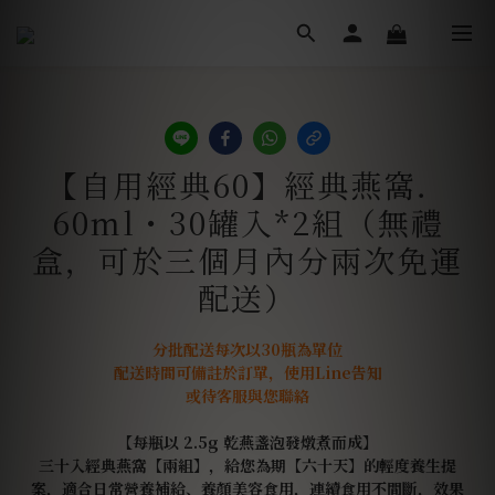
【自用經典60】經典燕窩．
60ml・30罐入*2組（無禮
盒，可於三個月內分兩次免運
配送）
分批配送每次以30瓶為單位
配送時間可備註於訂單，使用Line告知
或待客服與您聯絡
【每瓶以 2.5g 乾燕盞泡發燉煮而成】
三十入經典燕窩【兩組】，給您為期【六十天】的輕度養生提
案，適合日常營養補給、養顏美容食用，連續食用不間斷，效果