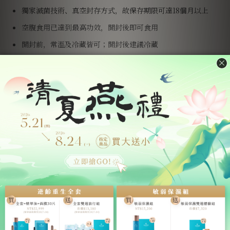
獨家滅菌技術、真空封存方式，故保存期限可達18個月以上
空腹食用已達到最高功效，開封後即可食用
開封前，常溫及冷藏皆可；開封後建議冷藏
建議當次完食，冷藏後風味更佳
產地、產品責任險、與成分標示【點擊展開】
燕窩產地：印尼；加工產地：台灣
本商品已向〈泰安產物保險股份有限公司〉投保5000萬產品責
任險
主要成分：燕窩、純水、紅冰糖，每瓶以 2.5g 乾燕盞泡發燉
煮而成
每一份量60毫升，以下為每100毫升營養含量：熱量27.3大
卡、蛋白質0.9公克、脂肪0.9公克、飽和脂肪9公克、反式脂肪
0公克、碳水化合物3.9公克、糖2.5公克、鈉20毫克