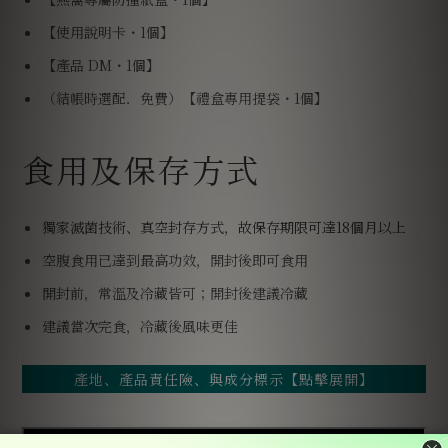
【使用說明卡・1個】
【產品 DM・1個】
（結帳時選配．免費）【禮盒專用提袋・1個】
食用及保存方式
獨家滅菌技術、真空封存方式，故保存期限可達18個月以上
空腹食用已達到最高功效，開封後即可食用
開封前，常溫及冷藏皆可；開封後建議冷藏
建議當次完食，冷藏後風味更佳
產地、產品責任險、與成分標示【點擊展開】
燕窩產地：印尼；加工產地：台灣