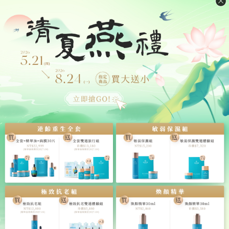
本商品已向〈泰安產物保險股份有限公司〉投保5000萬產品責
任險
主要成分：燕窩、純水、紅冰糖，每瓶以 1.25g 乾燕盞泡發燉
煮而成
每一份量60毫升，以下為每100毫升營養含量：熱量19.6大
卡、蛋白質1.2公克、脂肪0公克、飽和脂肪0公克、反式脂肪0
公克、碳水化合物3.7公克、糖2.8公克、鈉2.3毫克