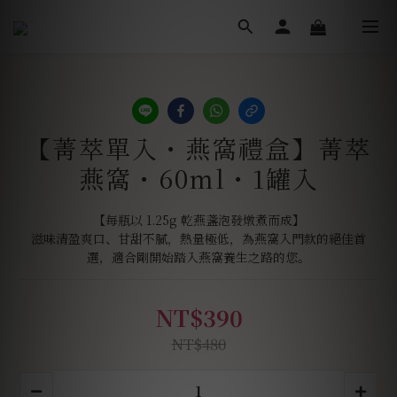
【菁萃單入・燕窩禮盒】菁萃
燕窩・60ml・1罐入
【每瓶以 1.25g 乾燕盞泡發燉煮而成】
滋味清盈爽口、甘甜不膩，熱量極低，為燕窩入門款的絕佳首
選，適合剛開始踏入燕窩養生之路的您。
NT$390
NT$480