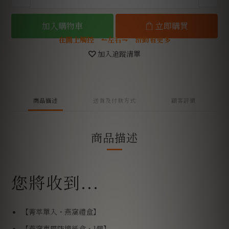
加入購物車
立即購買
在圖上觸控 ↼左右⇁ 滑動看更多
加入追蹤清單
商品描述
送貨及付款方式
顧客評價
商品描述
您將收到...
【菁萃單入・燕窩禮盒】
【燕窩專屬防撞紙盒・1個】