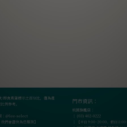
飲/即食燕窩標示之百分比，僅為產
門市資訊：
對比例參考。
桃園旗艦店：
：@lee-select
｜
(03) 402-0222
，我們會盡快為您服務】
｜
【平日 9:00~20:00、假日11:00