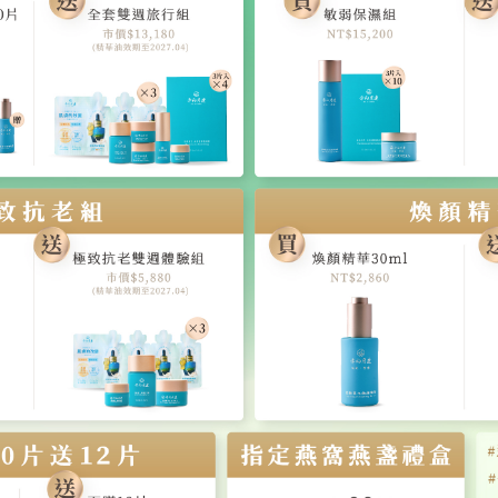
 3. (白天)彈力乳液 / (夜間)修護晚霜 → 4. 緊緻眼霜
使用，以達到完整保養
分標示
責任險