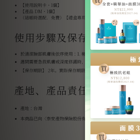
【使用說明卡・1個】
【產品 DM・1個】
（結帳時選配．免費）【禮盒專用提袋・1個】
使用步驟及保存期限
於清潔臉部肌膚後依序使用：
1. 極潤青春露 → 2. 煥顏精華 →
週間需要急救肌膚或深度修護時，可再搭配 高滲透修護面膜 
【保存期限】 2年。實際保存期限請詳見外盒日期
產地、產品責任險、與成
產地：台灣
本商品已向〈泰安產物保險股份有限公司〉投保5000萬產品