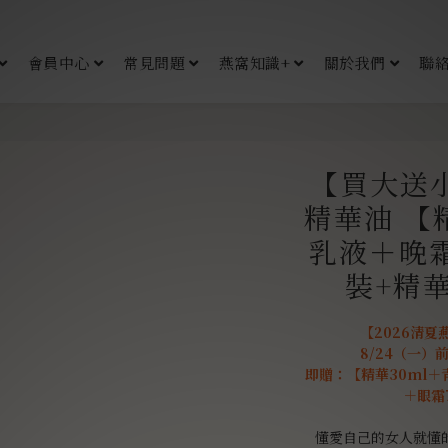
會員中心
常見問題
燕窩知識+
關於我們
聯
【買大送
精華油 【
乳液＋晚
裝+精
【2026清
8/24（一）
即贈：【精華30ml＋青
＋眼霜7
懂愛自己的女人就懂