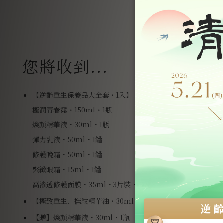
您將收到...
【逆齡重生保養品大全套・1入】
極潤青春露・150ml・1瓶
煥顏精華液・30ml・1瓶
彈力乳液・50ml・1罐
修護晚霜・50ml・1罐
緊緻眼霜・15ml・1罐
高滲透修護面膜・35ml・3片裝
・1盒
【極致重生．撫紋精華油・30ml・1瓶】
【贈】煥顏精華液・30ml・1瓶