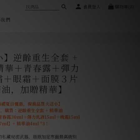
會員登入
購物車(0)
絡我們
立即購買
小】逆齡重生全套 +
精華＋青春露＋彈力
霜＋眼霜＋面膜３片
華油，加贈精華】
夏燕禮夏日優惠，保養品買大送小】
前，購買：逆齡重生全套 + 精華油
春露30ml＋彈力乳液15ml＋晚霜15ml
ml】+ 精華油4ml *3！
的私藏秘密武器，瓶瓶加足市面最高級別