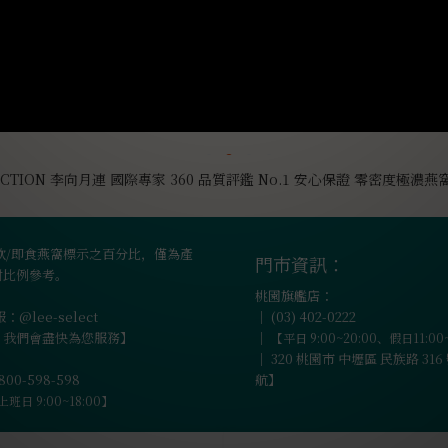
飲/即食燕窩標示之百分比，僅為產
門市資訊：
對比例參考。
桃園旗艦店：
：@lee-select
｜
(03) 402-0222
，我們會盡快為您服務】
｜
【平日 9:00~20:00、假日11:00
｜
320 桃園市 中壢區 民族路 31
0-598-598
航】
日 9:00~18:00】