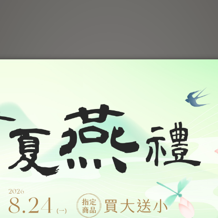
0ml・30罐入
【經典叁拾・燕