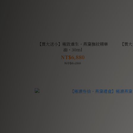
【買大送小】極致重生・燕窩撫紋精華
【買大
油・30ml
NT$6,880
NT$8,280