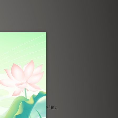
窩禮盒】經典燕窩・60ml・30罐入
NT$15,800