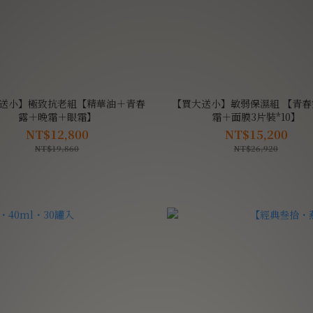
送小】極致抗老組【精華油＋青春
【買大送小】敏弱保濕組 【青春
露＋晚霜＋眼霜】
霜＋面膜3片裝*10】
NT$12,800
NT$15,200
NT$19,860
NT$26,920