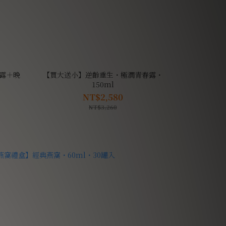
露＋晚
【買大送小】逆齡重生・極潤青春露・
150ml
NT$2,580
NT$3,260