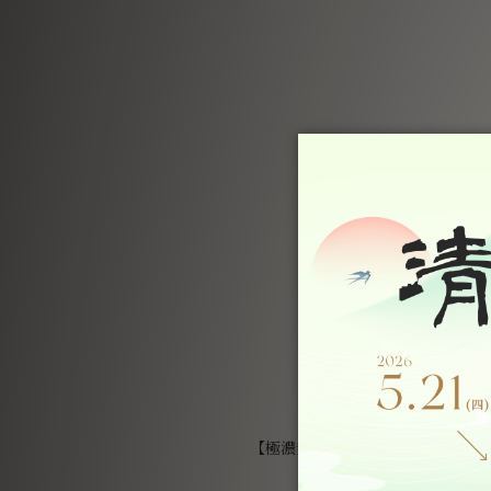
【極濃叁拾・燕窩禮盒】極濃燕窩・4
NT$28,800