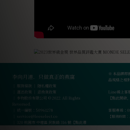
※ 本品牌即
李向月連．只做真正的燕窩
品規格之相
｜
服務條款
｜
隱私權政策
｜
運送政策
｜
退換貨政策
Line線上客服
｜ 李物股份有限公司 © 2022. All Rights
【點此開啟
Reversed.
｜ 統一編號：50961278
客服專線：080
｜
service@leeselect.co
【服務時間：上班
｜
320 桃園市 中壢區 民族路 316 號【點此導
航】