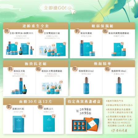
聯絡地址、Email
✥
依中華民國稅法規定，獎項價值達NT$20,000元(含)以
上，依法需預繳10％機會中獎稅。外籍中獎人士不分金
額依法須繳交20%機會中獎稅及居留證影本（相關中獎
獎金扣繳悉依財政部之規定辦理）。經審核確認符合中
獎資格後，活動小組將寄發機會中獎稅額繳付說明予中
獎人，中獎人應於通知期限內付清稅金。中獎者若不願
意配合或逾期繳付稅金，則視為自動棄權，不具領獎資
格。
【 活動注意事項 】