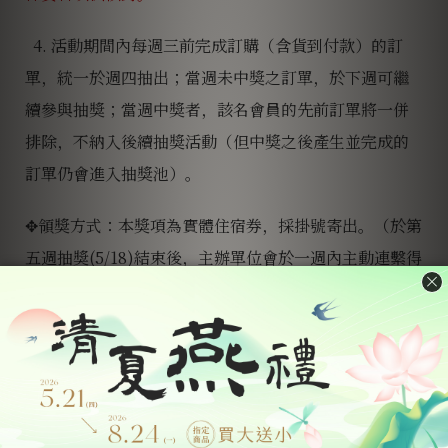
4. 活動期間內每週三前完成訂購（含貨到付款）的訂
單，統一於週四抽出；當週未中獎之訂單，於下週可繼
續參與抽獎；當週中獎者，該名會員的先前訂單將一併
排除，不納入後續抽獎活動（但中獎之後產生並完成的
訂單仍會進入抽獎池）。
✥領獎方式：本獎項為實體住宿券，採掛號寄出。（
於第
五週抽獎(5/18)結束後，主辦單位會於一週內主動連繫得
獎者，請得獎者於5/31前回覆並完成資料回傳，稅金扣
繳
之
領獎必要程序，逾期視同放棄資格
）
中獎者請備妥以下兌獎資料寄回活動小組兌獎。
(a) 填妥領獎確認書 (b) 黏貼身分證正反面影印本 (c)中
獎發票正本+明細 (d)提供中獎人獎品收件姓名、電話、