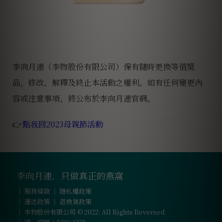
李向月連（李物股份有限公司）保有隨時更換等值獎
品，修改、解釋及終止本活動之權利。如有任何變更內
容或注意事項，將公布於李向月連官網。
👉
點我回2023母親節活動
李向月連．只做真正的燕窩
｜
服務條款
｜
隱私權政策
｜
運送政策
｜
退換貨政策
｜ 李物股份有限公司 © 2022. All Rights Reversed.