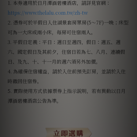
1. 本券適用於日月潭涵碧樓酒店，請詳見官網：
https://www.thelalu.com.tw/zh-tw
2. 憑券可於平假日入住湖景套房單房(5～7F)一晚；床型
可為一大床或兩小床，每房可住宿兩人。
3. 平假日定義：平日：週日至週四，假日：週五、週
六、國定假日及其前夕，住宿日若為七、八月、連續假
日、及九、十、十一月的週六須另外加價。
4. 為確保住宿權益，請於入住前預先訂房，並請於入住
時繳回住宿券。
5. 實際使用方式依據票券上指示說明，若有異動以日月
潭涵碧樓酒店公告為準。