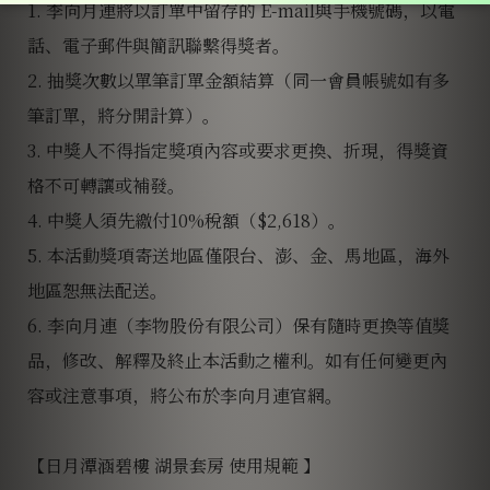
1. 李向月連將以訂單中留存的 E-mail與手機號碼，以電
話、電子郵件與簡訊聯繫得獎者。
2. 抽獎次數以單筆訂單金額結算（同一會員帳號如有多
筆訂單，將分開計算）。
3. 中獎人不得指定獎項內容或要求更換、折現，得獎資
格不可轉讓或補發。
4. 中獎人須先繳付10%稅額（$2,618）。
5. 本活動獎項寄送地區僅限台、澎、金、馬地區，海外
地區恕無法配送。
6. 李向月連（李物股份有限公司）保有隨時更換等值獎
品，修改、解釋及終止本活動之權利。如有任何變更內
容或注意事項，將公布於李向月連官網。
【日月潭涵碧樓 湖景套房 使用規範 】