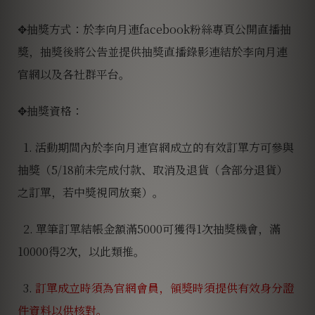
✥抽獎方式：於李向月連facebook粉絲專頁公開直播抽
獎，抽獎後將公告並提供抽獎直播錄影連結於李向月連
官網以及各社群平台。
✥抽獎資格：
1. 活動期間內於李向月連官網成立的有效訂單方可參與
抽獎（5/18前未完成付款、取消及退貨（含部分退貨）
之訂單，若中獎視同放棄）。
2. 單筆訂單結帳金額滿5000可獲得1次抽獎機會，滿
10000得2次，以此類推。
3.
訂單成立時須為官網會員，領獎時須提供有效身分證
件資料以供核對。