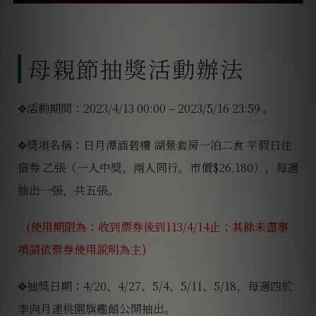
母親節抽獎活動辦法
✥活動期間：2023/4/13 00:00 – 2023/5/16 23:59 。
✥獎項名稱：日月潭涵碧樓 湖景套房一泊二食 平假日住
宿券 乙張（一人中獎，兩人同行。市價$26,180），每週
抽出一張，共五張。
(使用期限為：收到票券後到113/4/14止；其餘未盡事
項請依票券使用說明為主)
✥抽獎日期：4/20、4/27、5/4、5/11、5/18，每週四於
李向月連桃園旗艦館公開抽出。