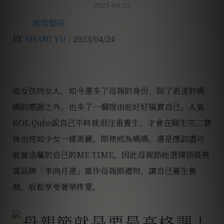
2023-04-25
美容聖經
BY
SHANI YU
/ 2023/04/24
從女孩到女人，如今還多了母親的身份，除了表達對媽
媽的感謝之外，也多了一個理由能好好犒賞自己。人氣
KOL Qube說自己平時就很注重養生，才會在剛生完二寶
後也宛如少女一樣美麗。即使成為媽媽，還是應該盡可
能營造屬於自己的ME TIME。因此母親節她選擇頂級燕
窩品牌「李向月連」當作母親節禮物，讓自己養生養
顏，放鬆享受奢華疼愛。