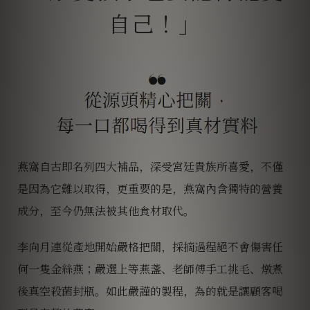
燕窩自古即名列四大補品，深受宮廷貴族所喜愛，不僅
是因為它難以取得，更重要的是，燕窩內含獨特的營養
成分，至今仍無法被其他食材取代。
李向月連從產地開始嚴格把關，採摘過程絕不會傷害任
何一隻金絲燕；嚴選上等燕盞、老師傅手工挑毛、燉煮
後真空殺菌封瓶。如此嚴謹的製程，為的就是讓顧客喝