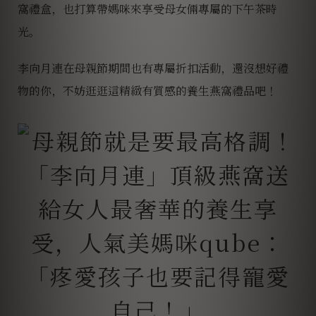
窩禮盒，也打算帶媽咪來享受母女倆專屬的下午茶時
光。
李向月連在母親節期間也有專屬折扣活動，還沒想好禮
物的你，不妨逛逛這精緻有質感的養生燕窩禮品吧！