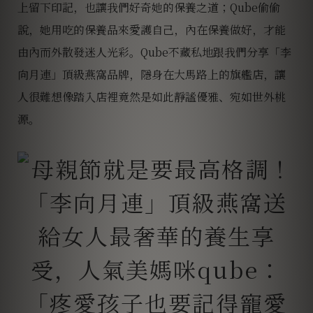
上留下印記，也讓我們好奇她的保養之道；Qube偷偷
說，她用吃的保養品來愛護自己，內在保養做好，才能
由內而外散發迷人光彩。Qube不藏私地跟我們分享「李
向月連」頂級燕窩品牌，隱身在大馬路上的旗艦店，讓
人很難想像踏入店裡竟然是如此靜謐優雅、宛如世外桃
源。