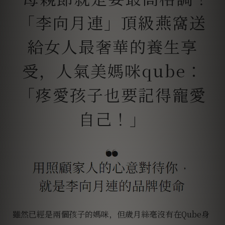
雖然已經是兩個孩子的媽咪，但歲月絲毫沒有在Qube身