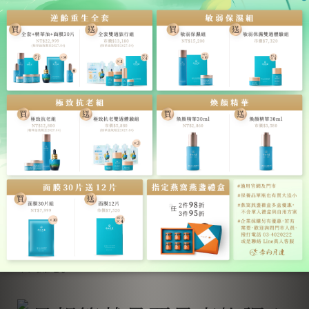
上燕窩最低糖的甜度，喝起來清爽不膩；讓Qube不禁讚
嘆「真的是犒賞媽咪最好的選擇。」
李向月連首創「燕窩下午茶」，將珍貴燕窩融入甜點，
在獨棟空間裡營造出恬靜氛圍，也讓Qube一坐下就舒服
地不想離開；獨家「現燉燕窩 佐 松茸美人雞湯」是不少
顧客來訪指定品項，而由飯店主廚秘製的「燕窩點
心」，更是在google累積了上千則五星好評，絕美滋味
令人難忘。