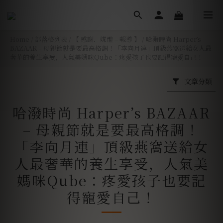
Home
/
部落格列表
/
【 感謝．媒體 – 報導 】
/
哈潑時尚 Harper’s
BAZAAR – 母親節就是要最高格調！「李向月連」頂級燕窩送給女人最
奢華的養生享受，人氣美媽咪Qube：疼愛孩子也要記得寵愛自己！
文章分類
哈潑時尚 Harper’s BAZAAR
– 母親節就是要最高格調！
「李向月連」頂級燕窩送給女
人最奢華的養生享受，人氣美
媽咪Qube：疼愛孩子也要記
得寵愛自己！