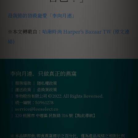
母親節的頂級寵愛「李向月連」
※本文轉載自：
哈潑時尚 Harper’s Bazaar TW
(原文連
結)
李向月連．只做真正的燕窩
｜
服務條款
｜
隱私權政策
｜
運送政策
｜
退換貨政策
｜ 李物股份有限公司 © 2022. All Rights Reversed.
｜ 統一編號：50961278
｜
service@leeselect.co
｜
320 桃園市 中壢區 民族路 316 號【點此導航】
※ 本品牌即飲/即食燕窩標示之百分比，僅為產品規格之相對比例