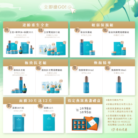
．
2/6 下午4點前：【
官網宅配與超取訂單】最後出貨：
宅配隔天到貨(正常配送區域)、超取一般約3~5天配達門
市，依各物流實際狀況為準
．
2/6 下午4點後
：最後出貨後完成的
訂單
將於2/15後出
貨配送
．
2/6 - 2/15：
門市營業時間內
，
皆提供【官網訂單來店
自取】與【商品現場選購】
．
2/10 初一到2/12 初三
，
每天早上9點到中午12點
：
開
放
【官網訂單來店自取】與【商品現場選購】
，
但現場
不提供下午茶