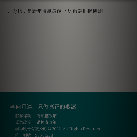
．
2/15
：是
新年優惠最後一天,敬請把握機會!
李向月連．只做真正的燕窩
｜
服務條款
｜
隱私權政策
｜
運送政策
｜
退換貨政策
｜ 李物股份有限公司 © 2022. All Rights Reversed.
｜ 統一編號：50961278