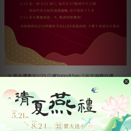
※ 新年優惠至2/15 ①滿5000送500 ②折完再贈好禮
※
門市營業時間與下午茶訂位問題
：可於營業時間內電
洽
(03)402-0222
※
春節期間有任何問題，皆可在LINE客服詢問，
小幫手
會盡快回覆您